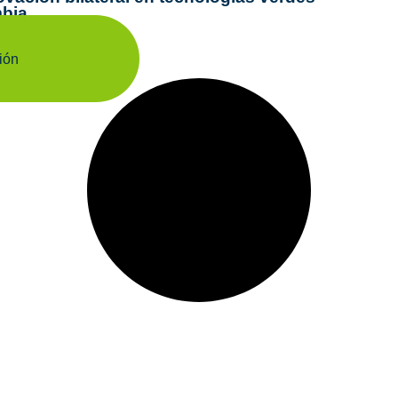
mbia
ión