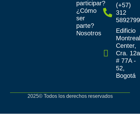
participar?
(+57)
¿Cómo
312
ser
589279
parte?
Edificio
Nosotros
Montrea
Center,
Cra. 12
# 77A -
52,
Bogotá
2025© Todos los derechos reservados