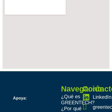
Navegación
Contact
¿Qué es
LinkedIn
Apoya:
GREENTECH?
greente
¿Por qué