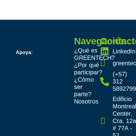
Navegación
Contact
¿Qué es
LinkedIn
Apoya:
GREENTECH?
greente
¿Por qué
participar?
(+57)
¿Cómo
312
ser
589279
parte?
Edificio
Nosotros
Montrea
Center,
Cra. 12
# 77A -
52,